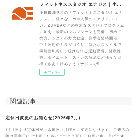
フィットネススタジオ エナジス | 小樽・スポーツクラブ・ENERGYS
小樽市潮見台の「フィットネススタジオ エナ
ジス」。様々なヨガや人気のエアリアルヨ
ガ、ZUMBAなどの多彩なスタジオプログラム
に加え、最新のジムマシーンも完備。初めて
の方、シニアの方大歓迎。見学会随時開催
中！理想のカラダづくり、新たなスタイルで
再始動‼ 楽しく続けられる運動習慣。健康維
持、ダイエット、ストレス解消など様々な目
標でさあ！始めようエナジスで‼
フォロー
関連記事
定休日変更のお知らせ(2026年7月)
7月1日より定休日が、水曜日→月曜日に変更になります。ご来店の
際は営業日にご注意くださいますよう宜しくお願い申し上げます…