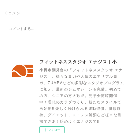
0
コメント
フィットネススタジオ エナジス | 小樽・スポーツクラブ・ENERGYS
小樽市潮見台の「フィットネススタジオ エナ
ジス」。様々なヨガや人気のエアリアルヨ
ガ、ZUMBAなどの多彩なスタジオプログラム
に加え、最新のジムマシーンも完備。初めて
の方、シニアの方大歓迎。見学会随時開催
中！理想のカラダづくり、新たなスタイルで
再始動‼ 楽しく続けられる運動習慣。健康維
持、ダイエット、ストレス解消など様々な目
標でさあ！始めようエナジスで‼
フォロー