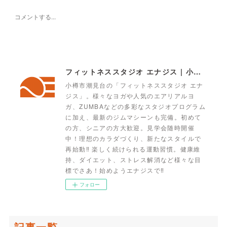
フィットネススタジオ エナジス | 小樽・スポーツクラブ・ENERGYS
小樽市潮見台の「フィットネススタジオ エナ
ジス」。様々なヨガや人気のエアリアルヨ
ガ、ZUMBAなどの多彩なスタジオプログラム
に加え、最新のジムマシーンも完備。初めて
の方、シニアの方大歓迎。見学会随時開催
中！理想のカラダづくり、新たなスタイルで
再始動‼ 楽しく続けられる運動習慣。健康維
持、ダイエット、ストレス解消など様々な目
標でさあ！始めようエナジスで‼
フォロー