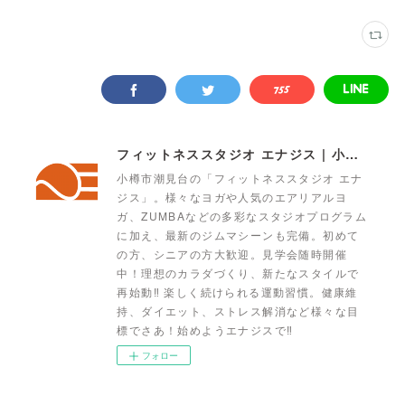
フィットネススタジオ エナジス | 小樽・スポーツクラブ・ENERGYS
小樽市潮見台の「フィットネススタジオ エナ
ジス」。様々なヨガや人気のエアリアルヨ
ガ、ZUMBAなどの多彩なスタジオプログラム
に加え、最新のジムマシーンも完備。初めて
の方、シニアの方大歓迎。見学会随時開催
中！理想のカラダづくり、新たなスタイルで
再始動‼ 楽しく続けられる運動習慣。健康維
持、ダイエット、ストレス解消など様々な目
標でさあ！始めようエナジスで‼
フォロー