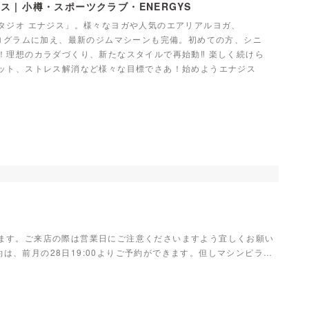
 | 小樽・スポーツクラブ・ENERGYS
タジオ エナジス」。様々なヨガや人気のエアリアルヨガ、
プログラムに加え、最新のジムマシーンも完備。初めての方、シニ
！理想のカラダづくり、新たなスタイルで再始動‼ 楽しく続けら
ット、ストレス解消など様々な目標でさあ！始めようエナジス
ります。ご来店の際は営業日にご注意くださいますよう宜しくお願い
は、前月の28日19:00よりご予約ができます。但しマシンピラ…