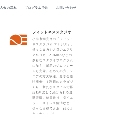
入会の流れ
プログラム予約
お問い合わせ
フィットネススタジオ エナジス | 小樽・スポーツクラブ・ENERGYS
小樽市潮見台の「フィット
ネススタジオ エナジス」。
様々なヨガや人気のエアリ
アルヨガ、ZUMBAなどの
多彩なスタジオプログラム
に加え、最新のジムマシー
ンも完備。初めての方、シ
ニアの方大歓迎。見学会随
時開催中！理想のカラダづ
くり、新たなスタイルで再
始動‼ 楽しく続けられる運
動習慣。健康維持、ダイエ
ット、ストレス解消など
様々な目標でさあ！始めよ
うエナジスで‼