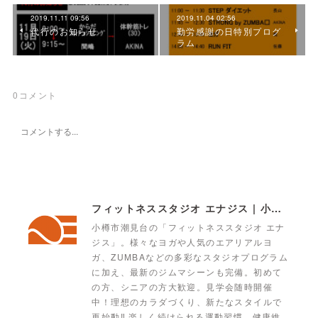
2019.11.11 09:56
2019.11.04 02:56
代行のお知らせ
勤労感謝の日特別プログ
ラム
0
コメント
フィットネススタジオ エナジス | 小樽・スポーツクラブ・ENERGYS
小樽市潮見台の「フィットネススタジオ エナ
ジス」。様々なヨガや人気のエアリアルヨ
ガ、ZUMBAなどの多彩なスタジオプログラム
に加え、最新のジムマシーンも完備。初めて
の方、シニアの方大歓迎。見学会随時開催
中！理想のカラダづくり、新たなスタイルで
再始動‼ 楽しく続けられる運動習慣。健康維